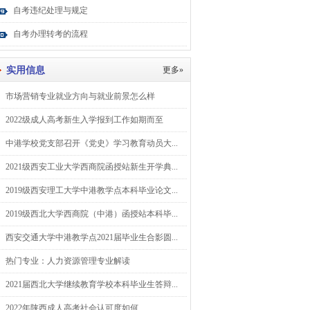
自考违纪处理与规定
自考办理转考的流程
实用信息
更多»
市场营销专业就业方向与就业前景怎么样
2022级成人高考新生入学报到工作如期而至
中港学校党支部召开《党史》学习教育动员大...
2021级西安工业大学西商院函授站新生开学典...
2019级西安理工大学中港教学点本科毕业论文...
2019级西北大学西商院（中港）函授站本科毕...
西安交通大学中港教学点2021届毕业生合影圆...
热门专业：人力资源管理专业解读
2021届西北大学继续教育学校本科毕业生答辩...
2022年陕西成人高考社会认可度如何