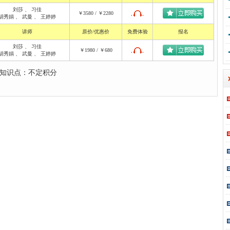
刘莎
、
习佳
￥3580 / ￥2280
胡秀娟
、
武曼
、
王婷婷
讲师
原价/优惠价
免费体验
报名
刘莎
、
习佳
￥1980 / ￥680
胡秀娟
、
武曼
、
王婷婷
学知识点：不定积分