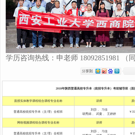
学历咨询热线：申老师 18092851981 （
2018年陕西普通高校专升本（统招专升本）考前辅导班（面授
面授实体教学课程组合课程专业名称
讲师
原
刘莎
、
习佳
普通高校统招专升本（文/理）全程班
￥35
胡秀娟
、
武曼
、
王婷婷
网络视频课程组合课程专业名称
讲师
原
刘莎
、
习佳
普通高校统招专升本（文/理）全程班
￥19