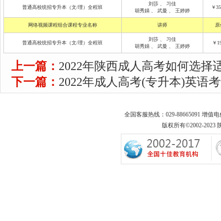
刘莎
、
习佳
普通高校统招专升本（文/理）全程班
￥35
胡秀娟
、
武曼
、
王婷婷
网络视频课程组合课程专业名称
讲师
原
刘莎
、
习佳
普通高校统招专升本（文/理）全程班
￥19
胡秀娟
、
武曼
、
王婷婷
上一篇：
2022年陕西成人高考如何选择
下一篇：
2022年成人高考(专升本)英语
全国客服热线：029-88665091 增值
版权所有©2002-2023 陕西专