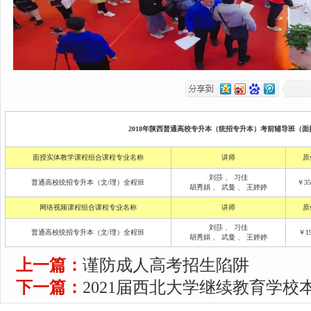
2018年陕西普通高校专升本（统招专升本）考前辅导班（面授
面授实体教学课程组合课程专业名称
讲师
原
刘莎
、
习佳
普通高校统招专升本（文/理）全程班
￥35
胡秀娟
、
武曼
、
王婷婷
网络视频课程组合课程专业名称
讲师
原
刘莎
、
习佳
普通高校统招专升本（文/理）全程班
￥19
胡秀娟
、
武曼
、
王婷婷
上一篇：
谨防成人高考招生陷阱
下一篇：
2021届西北大学继续教育学