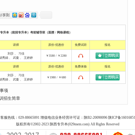
校专升本（统招专升本）考前辅导班（面授 / 网络课程）
讲师
原价/优惠价
免费试听
报名
刘莎
、
习佳
￥3580 / ￥2280
胡秀娟
、
武曼
、
王婷婷
讲师
原价/优惠价
免费体验
报名
刘莎
、
习佳
￥1980 / ￥680
胡秀娟
、
武曼
、
王婷婷
意事项
培训招生简章
客服热线：029-88665091 增值电信业务经营许可证：陕B2-20090096
陕ICP备1601685
版权所有©2002-2023 陕西专升本(029mem.com) All Rights Reserved