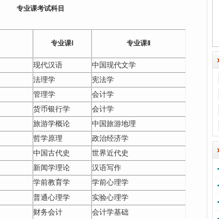
专业课考试科目
专业课
Ⅰ
专业课
Ⅱ
现代汉语
中国现代文学
法理学
宪法学
管理学
会计学
货币银行学
会计学
旅游学概论
中国旅游地理
哲学原理
政治经济学
中国古代史
世界近代史
新闻学理论
汉语写作
学前教育学
学前心理学
普通心理学
实验心理学
财务会计
会计学基础