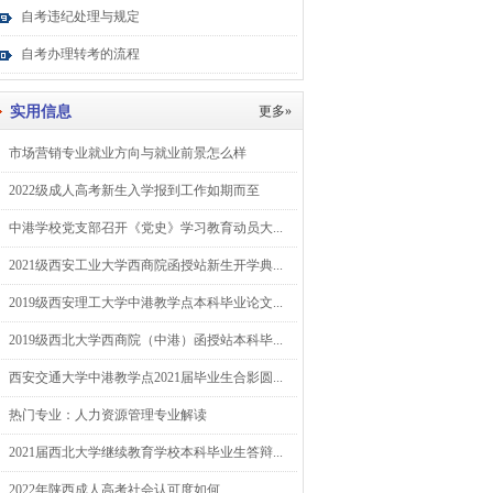
自考违纪处理与规定
自考办理转考的流程
实用信息
更多»
市场营销专业就业方向与就业前景怎么样
2022级成人高考新生入学报到工作如期而至
中港学校党支部召开《党史》学习教育动员大...
2021级西安工业大学西商院函授站新生开学典...
2019级西安理工大学中港教学点本科毕业论文...
2019级西北大学西商院（中港）函授站本科毕...
西安交通大学中港教学点2021届毕业生合影圆...
热门专业：人力资源管理专业解读
2021届西北大学继续教育学校本科毕业生答辩...
2022年陕西成人高考社会认可度如何