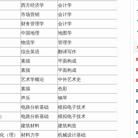
西方经济学
会计学
市场营销
会计学
财务管理学
会计学
中国地理
地图学
物流学
管理学
综合英语
翻译写作
素描
平面构成
素描
平面构成
艺术学概论
中外艺术史
素描
色彩
声乐
钢琴
电路分析基础
模拟电子技术
）
电路分析基础
模拟电子技术
建筑材料
建筑构造
化（理）
材料力学
机械设计基础