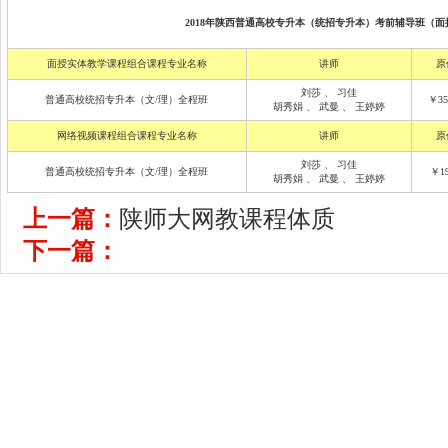
2018年陕西普通高校专升本（统招专升本）考前辅导班（面授
面授实体教学课程组合课程专业名称
讲师
原
刘莎
、
习佳
普通高校统招专升本（文/理）全程班
￥35
胡秀娟
、
武曼
、
王婷婷
网络视频课程组合课程专业名称
讲师
原
刘莎
、
习佳
普通高校统招专升本（文/理）全程班
￥19
胡秀娟
、
武曼
、
王婷婷
上一篇：
陕师大网教课程体质
下一篇：