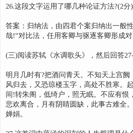
26.这段文字运用了哪几种论证方法?(2分)
答案：归纳法，由四君个案归纳出一般性
哉!”对比法，任用客卿与驱逐客卿形成
(三)阅读苏轼《水调歌头》，然后回答27-
明月几时有?把酒问青天。不知天上宫阙
风归去，又恐琼楼玉字，高处不胜寒。
间!转朱阁，低绮户，照无眠。不应有恨
悲欢离合，月有阴睛圆缺，此事古难全
婵娟。