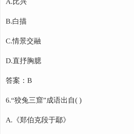
A.比兴
B.白描
C.情景交融
D.直抒胸臆
答案：B
6.“狡兔三窟”成语出自( )
A.《郑伯克段于鄢》