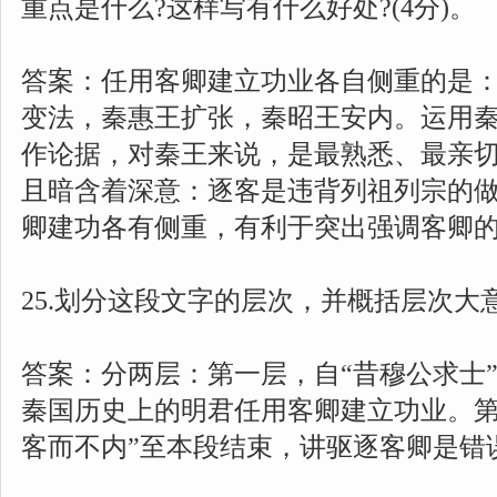
重点是什么?这样写有什么好处?(4分)。
答案：任用客卿建立功业各自侧重的是
变法，秦惠王扩张，秦昭王安内。运用
作论据，对秦王来说，是最熟悉、最亲
且暗含着深意：逐客是违背列祖列宗的做
卿建功各有侧重，有利于突出强调客卿
25.划分这段文字的层次，并概括层次大意
答案：分两层：第一层，自“昔穆公求士”
秦国历史上的明君任用客卿建立功业。第
客而不内”至本段结束，讲驱逐客卿是错