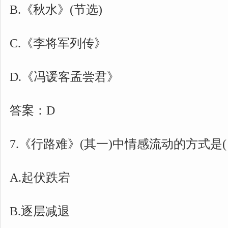
B.《秋水》(节选)
C.《李将军列传》
D.《冯谖客孟尝君》
答案：D
7.《行路难》(其一)中情感流动的方式是( 
A.起伏跌宕
B.逐层减退