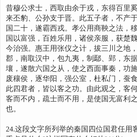
昔穆公求士，西取由余于戎，东得百里
来丕豹、公孙支于晋。此五子者，不产
国二十，遂霸西戎。孝公用商鞅之法，
国以富强，百姓乐用，诸侯亲服，获楚
今治强。惠王用张仪之计，拔三川之地
郡，南取汉中，包九夷，制鄢、郢，东
壤，遂散六国之从，使之西面事秦，功
废穰侯，逐华阳，强公室，杜私门，蚕
此四君者，皆以客之功。由此观之，客何
客而不内，疏士而不用，是使国无富利
也。
24.这段文字所列举的秦国四位国君任用