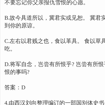
不要忘记你父亲报仇雪恨的心愿。
B.故今具道所以，冀君实或见恕。 冀君
到你的原谅。
C.左右以君贱之也，食以革具。 食以草
吃。
D.将军自念，岂尝有所恨乎? 岂尝有所
恨的事吗?
答案：D
4.由西汉刘向整理编订的一部国别体史书是