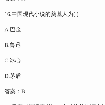
16.中国现代小说的奠基人为( )
A.巴金
B.鲁迅
C.冰心
D.茅盾
答案：B