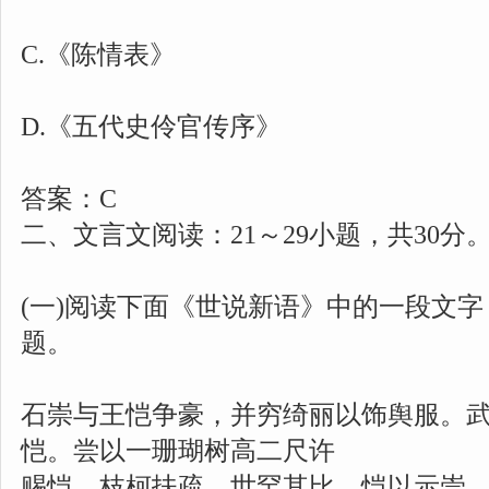
C.《陈情表》
D.《五代史伶官传序》
答案：C
二、文言文阅读：21～29小题，共30分
(一)阅读下面《世说新语》中的一段文字，
题。
石崇与王恺争豪，并穷绮丽以饰舆服。
恺。尝以一珊瑚树高二尺许
赐恺，枝柯扶疏，世罕其比。恺以示崇