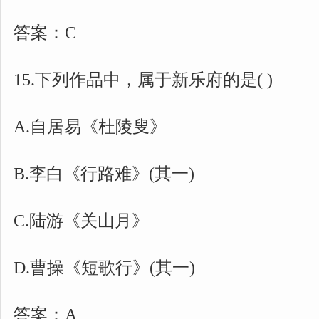
答案：C
15.下列作品中，属于新乐府的是( )
A.自居易《杜陵叟》
B.李白《行路难》(其一)
C.陆游《关山月》
D.曹操《短歌行》(其一)
答案：A