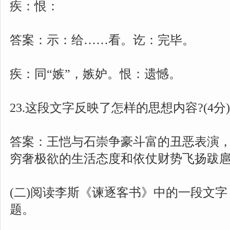
疾：恨：
答案：示：给……看。讫：完毕。
疾：同“嫉”，嫉妒。恨：遗憾。
23.这段文字反映了怎样的思想内容?(4分)
答案：王恺与石崇争豪斗富的丑恶表演
穷奢极欲的生活态度和依仗财势飞扬跋
(二)阅读李斯《谏逐客书》中的一段文字，
题。