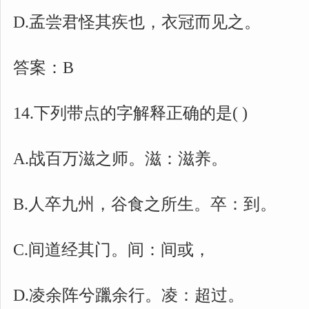
D.孟尝君怪其疾也，衣冠而见之。
答案：B
14.下列带点的字解释正确的是( )
A.战百万滋之师。滋：滋养。
B.人卒九州，谷食之所生。卒：到。
C.间道经其门。间：间或，
D.凌余阵兮躐余行。凌：超过。