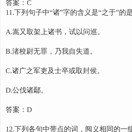
答案：C
11.下列句子中“诸”字的含义是“之于”的是(
A.嵩又取架上诸书，试以问巡。
B.渚校尉无罪，乃我自失道。
C.诸广之军吏及士卒或取封侯。
D.公伐诸鄢。
答案：D
12.下列各句中带点的词，阋义相同的一组是