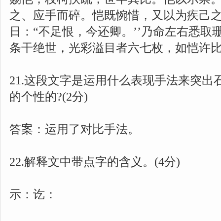
之、应手而碎。恺既惋惜，又以为疾己
日：“不足恨，今还卿。’’乃命左右悉取
条干绝世，光彩溢目者六七枚，如恺许
21.这段文字是运用什么表现手法来突出
的个性的?(2分)
答案：运用了对比手法。
22.解释文中带点字的含义。(4分)
示：讫：