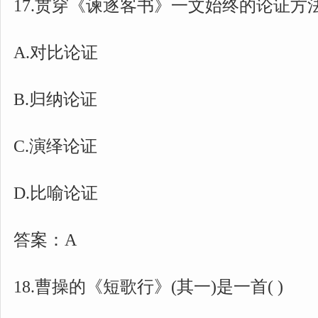
17.贯穿《谏逐客书》一文始终的论证方法是
A.对比论证
B.归纳论证
C.演绎论证
D.比喻论证
答案：A
18.曹操的《短歌行》(其一)是一首( )