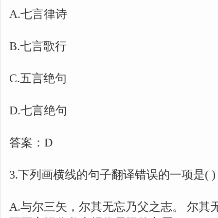
A.七言律诗
B.七言歌行
C.五言绝句
D.七言绝句
答案：D
3.下列画横线的句子翻译错误的一项是( )
A.与尔三矢，尔其无忘乃父之志。 尔其