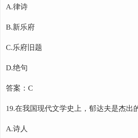
A.律诗
B.新乐府
C.乐府旧题
D.绝句
答案：C
19.在我国现代文学史上，郁达夫是杰出的(
A.诗人