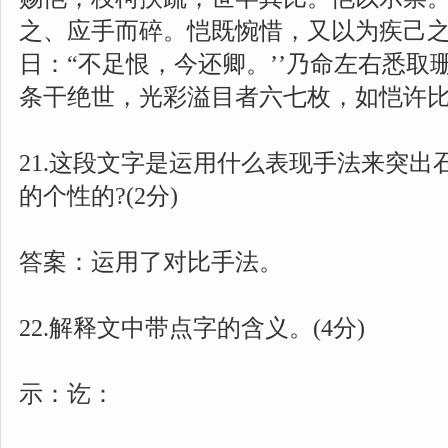
之、应手而碎。恺既惋惜，又以为疾己
日：“不足恨，今还卿。’’乃命左右悉取
条干绝世，光彩溢目者六七枚，如恺许
21.这段文字是运用什么表现手法来突出
的个性的?(2分)
答案：运用了对比手法。
22.解释文中带点字的含义。(4分)
示：讫：