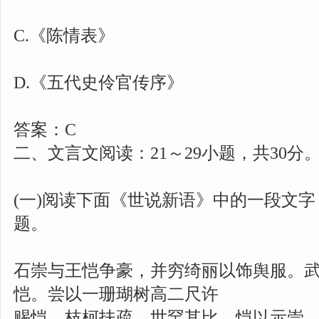
C.《陈情表》
D.《五代史伶官传序》
答案：C
二、文言文阅读：21～29小题，共30分
(一)阅读下面《世说新语》中的一段文字，
题。
石崇与王恺争豪，并穷绮丽以饰舆服。
恺。尝以一珊瑚树高二尺许
赐恺，枝柯扶疏，世罕其比。恺以示崇