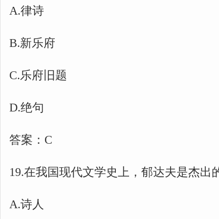
A.律诗
B.新乐府
C.乐府旧题
D.绝句
答案：C
19.在我国现代文学史上，郁达夫是杰出的(
A.诗人