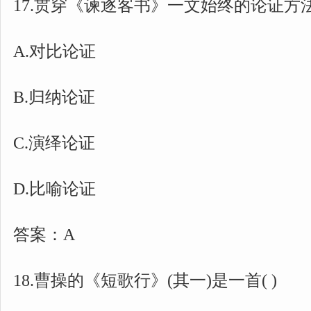
17.贯穿《谏逐客书》一文始终的论证方法是
A.对比论证
B.归纳论证
C.演绎论证
D.比喻论证
答案：A
18.曹操的《短歌行》(其一)是一首( )