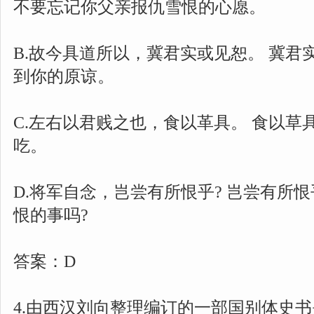
不要忘记你父亲报仇雪恨的心愿。
B.故今具道所以，冀君实或见恕。 冀君
到你的原谅。
C.左右以君贱之也，食以革具。 食以草
吃。
D.将军自念，岂尝有所恨乎? 岂尝有所
恨的事吗?
答案：D
4.由西汉刘向整理编订的一部国别体史书是