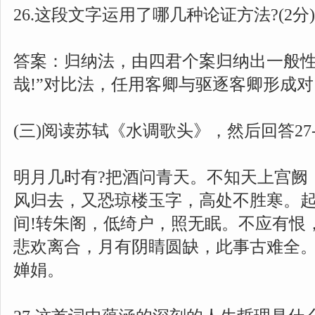
26.这段文字运用了哪几种论证方法?(2分)
答案：归纳法，由四君个案归纳出一般性
哉!”对比法，任用客卿与驱逐客卿形成
(三)阅读苏轼《水调歌头》，然后回答27-
明月几时有?把酒问青天。不知天上宫阙
风归去，又恐琼楼玉字，高处不胜寒。
间!转朱阁，低绮户，照无眠。不应有恨
悲欢离合，月有阴睛圆缺，此事古难全
婵娟。