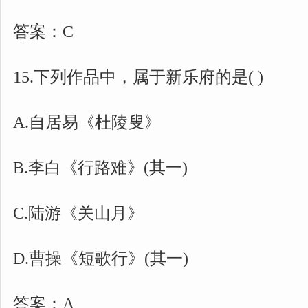
答案：C
15.下列作品中，属于新乐府的是( )
A.自居易《杜陵叟》
B.李白《行路难》(其一)
C.陆游《关山月》
D.曹操《短歌行》(其一)
答案：A