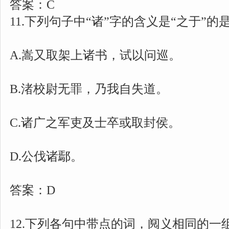
答案：C
11.下列句子中“诸”字的含义是“之于”的是(
A.嵩又取架上诸书，试以问巡。
B.渚校尉无罪，乃我自失道。
C.诸广之军吏及士卒或取封侯。
D.公伐诸鄢。
答案：D
12.下列各句中带点的词，阋义相同的一组是