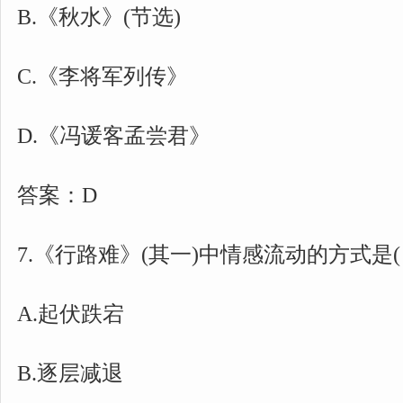
B.《秋水》(节选)
C.《李将军列传》
D.《冯谖客孟尝君》
答案：D
7.《行路难》(其一)中情感流动的方式是( 
A.起伏跌宕
B.逐层减退