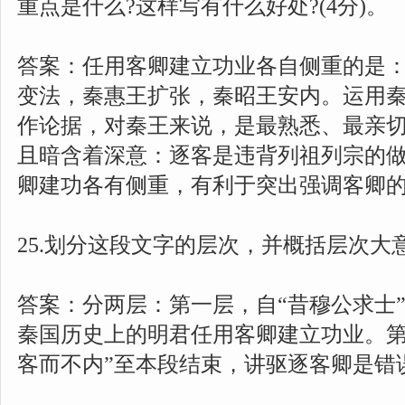
重点是什么?这样写有什么好处?(4分)。
答案：任用客卿建立功业各自侧重的是
变法，秦惠王扩张，秦昭王安内。运用
作论据，对秦王来说，是最熟悉、最亲
且暗含着深意：逐客是违背列祖列宗的做
卿建功各有侧重，有利于突出强调客卿
25.划分这段文字的层次，并概括层次大意
答案：分两层：第一层，自“昔穆公求士”
秦国历史上的明君任用客卿建立功业。第
客而不内”至本段结束，讲驱逐客卿是错