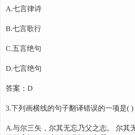
A.七言律诗
B.七言歌行
C.五言绝句
D.七言绝句
答案：D
3.下列画横线的句子翻译错误的一项是( )
A.与尔三矢，尔其无忘乃父之志。 尔其