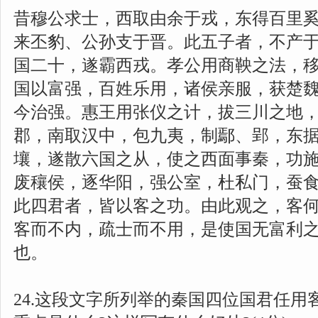
昔穆公求士，西取由余于戎，东得百里
来丕豹、公孙支于晋。此五子者，不产
国二十，遂霸西戎。孝公用商鞅之法，
国以富强，百姓乐用，诸侯亲服，获楚
今治强。惠王用张仪之计，拔三川之地
郡，南取汉中，包九夷，制鄢、郢，东
壤，遂散六国之从，使之西面事秦，功
废穰侯，逐华阳，强公室，杜私门，蚕
此四君者，皆以客之功。由此观之，客何
客而不内，疏士而不用，是使国无富利
也。
24.这段文字所列举的秦国四位国君任用