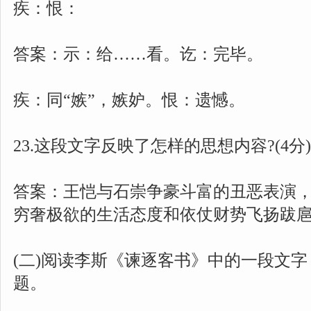
疾：恨：
答案：示：给……看。讫：完毕。
疾：同“嫉”，嫉妒。恨：遗憾。
23.这段文字反映了怎样的思想内容?(4分)
答案：王恺与石崇争豪斗富的丑恶表演
穷奢极欲的生活态度和依仗财势飞扬跋
(二)阅读李斯《谏逐客书》中的一段文字，
题。