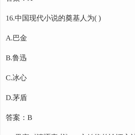
16.中国现代小说的奠基人为( )
A.巴金
B.鲁迅
C.冰心
D.茅盾
答案：B