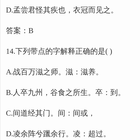
D.孟尝君怪其疾也，衣冠而见之。
答案：B
14.下列带点的字解释正确的是( )
A.战百万滋之师。滋：滋养。
B.人卒九州，谷食之所生。卒：到。
C.间道经其门。间：间或，
D.凌余阵兮躐余行。凌：超过。