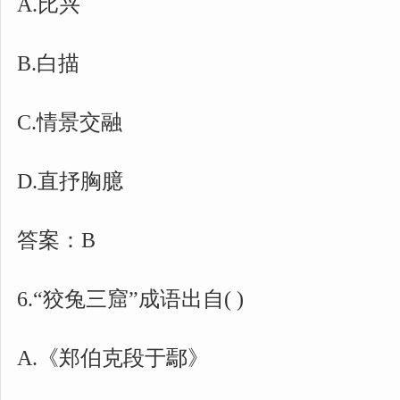
A.比兴
B.白描
C.情景交融
D.直抒胸臆
答案：B
6.“狡兔三窟”成语出自( )
A.《郑伯克段于鄢》