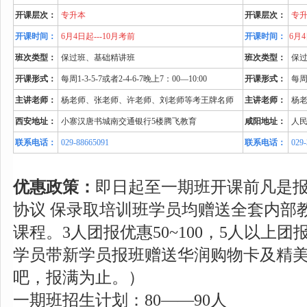
开课层次：
专升本
开课层次：
专
开课时间：
6月4日起
---10月考前
开课时间：
6月
班次类型：
保过班、基础精讲班
班次类型：
保过
开课形式
：
每周1-3-5-7或者2-4-6-7晚上7：00—10:00
开课形式
：
每周1
主讲老师：
杨老师、张老师、许老师、刘老师等考王牌名师
主讲老师：
杨老
西安地址：
小寨汉唐书城南交通银行5楼腾飞教育
咸阳地址：
人民
联系电话：
029-88665091
联系电话：
029-
优
惠政策：
即日起至一期班开课前凡是报腾
协议 保录取培训班学员均赠送全套内部
课程。3人团报优惠50~100，5人以上团报
学员带新学员报班赠送华润购物卡及精
吧，报满为止。）
一期班招生计划：80——90人