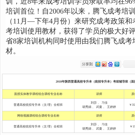
训，近8年来成考培训学员录取率均在9
培训首位！自2006年以来，腾飞成考培训
（11月—下年4月份）来研究成考政策
考培训使用教材，获得了学员的极大好评
省8家培训机构同时使用由我们腾飞成考
材。
2018年陕西普通高校专升本（统招专升本）考前辅导班（面授
面授实体教学课程组合课程专业名称
讲师
原
刘莎
、
习佳
普通高校统招专升本（文/理）全程班
￥35
胡秀娟
、
武曼
、
王婷婷
网络视频课程组合课程专业名称
讲师
原
刘莎
、
习佳
普通高校统招专升本（文/理）全程班
￥19
胡秀娟
、
武曼
、
王婷婷