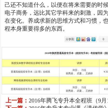
己还不知道什么，以便在将来需要的时
电子商务，远比其它学科来的刺激，因
在变化。养成求新的思维方式和习惯，
程本身重要得多的东西。
0
2018年陕西普通高校专升本（统招专升本）考前辅导班（面授
面授实体教学课程组合课程专业名称
讲师
原
刘莎
、
习佳
普通高校统招专升本（文/理）全程班
￥35
胡秀娟
、
武曼
、
王婷婷
网络视频课程组合课程专业名称
讲师
原
刘莎
、
习佳
普通高校统招专升本（文/理）全程班
￥19
胡秀娟
、
武曼
、
王婷婷
上一篇：
2016年腾飞专升本全程班（9