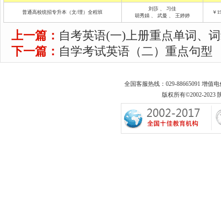
刘莎
、
习佳
普通高校统招专升本（文/理）全程班
￥19
胡秀娟
、
武曼
、
王婷婷
上一篇：
自考英语(一)上册重点单词、
下一篇：
自学考试英语（二）重点句型
全国客服热线：029-88665091 增值
版权所有©2002-2023 陕西专