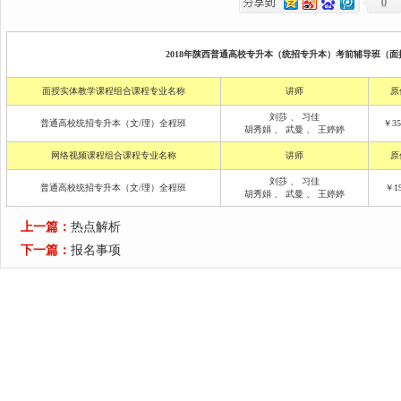
0
2018年陕西普通高校专升本（统招专升本）考前辅导班（面授
面授实体教学课程组合课程专业名称
讲师
原
刘莎
、
习佳
普通高校统招专升本（文/理）全程班
￥35
胡秀娟
、
武曼
、
王婷婷
网络视频课程组合课程专业名称
讲师
原
刘莎
、
习佳
普通高校统招专升本（文/理）全程班
￥19
胡秀娟
、
武曼
、
王婷婷
上一篇：
热点解析
下一篇：
报名事项