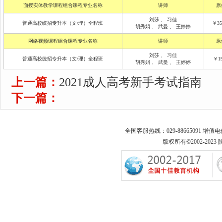
面授实体教学课程组合课程专业名称
讲师
原
刘莎
、
习佳
普通高校统招专升本（文/理）全程班
￥35
胡秀娟
、
武曼
、
王婷婷
网络视频课程组合课程专业名称
讲师
原
刘莎
、
习佳
普通高校统招专升本（文/理）全程班
￥19
胡秀娟
、
武曼
、
王婷婷
上一篇：
2021成人高考新手考试指南
下一篇：
全国客服热线：029-88665091 增值
版权所有©2002-2023 陕西专