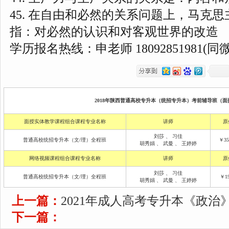
45. 在自由和必然的关系问题上，马克
指：对必然的认识和对客观世界的改造
学历报名热线：申老师 18092851981(同
2018年陕西普通高校专升本（统招专升本）考前辅导班（面授
面授实体教学课程组合课程专业名称
讲师
原
刘莎
、
习佳
普通高校统招专升本（文/理）全程班
￥35
胡秀娟
、
武曼
、
王婷婷
网络视频课程组合课程专业名称
讲师
原
刘莎
、
习佳
普通高校统招专升本（文/理）全程班
￥19
胡秀娟
、
武曼
、
王婷婷
上一篇：
2021年成人高考专升本《政治
下一篇：