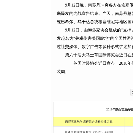
9月12日晚，南苏丹冲突各方在埃塞
底爆发的内战宣告结束。当天，南苏丹总
统巴希尔、乌干达总统穆塞维尼等地区国
9月12日，由80多家协会组成的“支
发起名为“关税伤害美国腹地”的全国性
过社交媒体、数字广告等多种形式讲述加
第六十届大马士革国际博览会近日在叙
英国时装协会近日宣布，2018年
装周。
2018年陕西普通高
面授实体教学课程组合课程专业名称
普通高校统招专升本（文/理）全程班