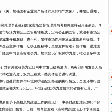
了《关于加强国有企业资产负债约束的指导意见》，并发出通知，
。
国务院总理李克强到国家市场监督管理总局考察并主持召开座谈会。李
发市场活力和公正监管相辅相成，没有公正的监管，就没有市场公
易滋生寻租腐败，也不利于发挥市场作用倒逼企业创新和提质。李
挥企业主体作用，弘扬工匠精神，又要发挥标准引领作用，瞄准国
产经营中向更高标准努力。加大知识产权保护力度，推动更多中国
上，针对有外媒称美方近日向中方发出磋商邀请，商务部新闻发言人高
此持欢迎态度，双方正在就一些具体细节进行沟通。
环境行政处罚案件与环境保护法配套办法的执行情况：全国环境行政
罚没款金额为91.23亿元。环境行政处罚力度较大的省份有江苏、广
新形势下高校思想政治工作的意见》，中央财政批准从2018年起
入教育部部门预算。日前，教育部发布《高校思想政治工作专项资金