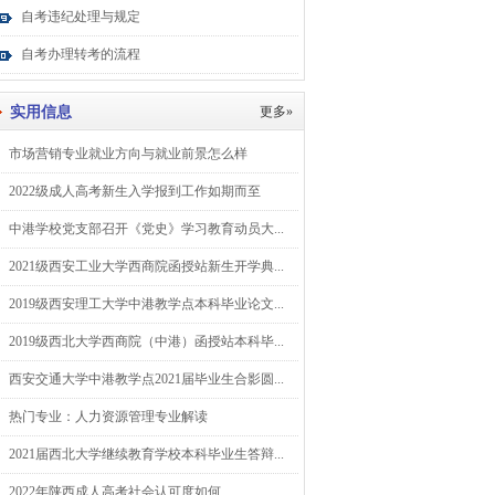
自考违纪处理与规定
自考办理转考的流程
实用信息
更多»
市场营销专业就业方向与就业前景怎么样
2022级成人高考新生入学报到工作如期而至
中港学校党支部召开《党史》学习教育动员大...
2021级西安工业大学西商院函授站新生开学典...
2019级西安理工大学中港教学点本科毕业论文...
2019级西北大学西商院（中港）函授站本科毕...
西安交通大学中港教学点2021届毕业生合影圆...
热门专业：人力资源管理专业解读
2021届西北大学继续教育学校本科毕业生答辩...
2022年陕西成人高考社会认可度如何