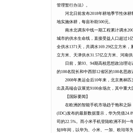
管理暂行办法》。
河北日前发布2018年耕地季节性休
地实施休耕，每亩补助500元。
南水北调东中线一期工程累计调水2
城市的供水生命线，直接受益人口超过1
全供水1371天，共调水169.29亿立方米
立方米、天津供水31.57亿立方米、河南供水
日前，第93、94期高校思想政治理
的100名院长和中西部12省区的100名
2008年奥运会后10年来，北京奥
出及高端会议展览9100余场次，其中重大
【国际要闻】
在欧洲的智能手机市场趋于饱和之际
(IDC)发布的最新数据显示，华为凭借2
司的22.5%。而小米手机登陆欧洲不到一
短8年间，以华为、小米、一加、欧珀等