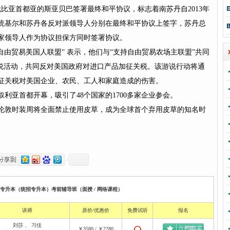
俄比亚首都亚的斯亚贝巴签署最终和平协议，标志着南苏丹自2013年
统基尔和苏丹各反对派领导人分别在最终和平协议上签字，苏丹总
家领导人作为协议担保方同时签署协议。
持自由贸易美国人联盟” 表示，他们与“支持自由贸易农场主联盟”共同
游说活动，共同反对美国政府对进口产品加征关税。该游说行动将通
征关税对美国企业、农民、工人和家庭造成的伤害。
利亚首都开幕，吸引了48个国家的1700多家企业参会。
伦敦时装周将全面禁止使用皮草，成为全球首个弃用皮草的知名时
校专升本（统招专升本）考前辅导班（面授 / 网络课程）
讲师
原价/优惠价
免费试听
报名
刘莎
、
习佳
￥3580 / ￥2280