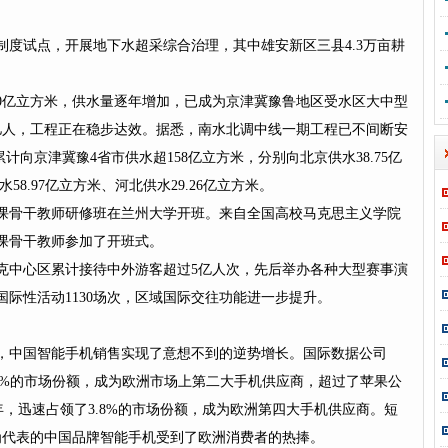
耕制度试点，开展地下水超采综合治理，其中雄安新区三县4.3万亩耕
00亿立方米，供水量逐年增加，已成为京津冀豫鲁地区受水区大中型
亿人，工程正在稳步达效。据悉，南水北调中线一期工程已不间断安
，累计向京津冀豫4省市供水超158亿立方米，分别向北京供水38.75亿
58.97亿立方米、河北供水29.26亿立方米。
论课骨干教师研修班在兰州大学开班。来自全国高校马克思主义学院
思政课骨干教师参加了开班式。
林匹克中心区累计接待中外游客超过5亿人次，先后举办各种大型赛事演
国际性活动1130场次，区域国际交往功能进一步提升。
，中国智能手机销售实现了意想不到的逆势增长。国际数据公司
4.8%的市场份额，成为欧洲市场上第二大手机供应商，超过了苹果公
年，迅速占领了3.8%的市场份额，成为欧洲第四大手机供应商。短
为代表的中国品牌智能手机受到了欧洲消费者的热捧。