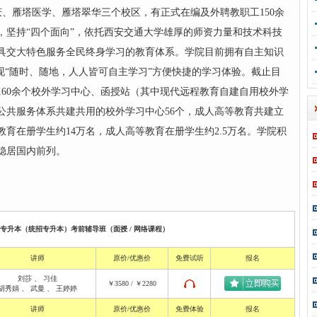
雁塔医学、雁塔翠华三个校区，有正式在编及外聘教职工150余
，坚持“四个面向”，依托西安交通大学雄厚的师资力量和技术科技
具交大特色服务全民终身学习的教育体系。
学院目前拥有自主知识
现“随时、随地，人人皆可自主学习”方便快捷的学习体验。截止目
160余个校外学习中心、函授站（其中现代远程教育自建自用校外学
公共服务体系共建共用的校外学习中心56个，成人高等教育共建立
教育在册学生约14万名，成人高等教育在册学生约2.5万名。学院积
稳居国内前列。
校专升本（统招专升本）考前辅导班（面授 / 网络课程）
讲师
原价/优惠价
免费试听
报名
刘莎
、
习佳
￥3580 / ￥2280
胡秀娟
、
武曼
、
王婷婷
讲师
原价/优惠价
免费体验
报名