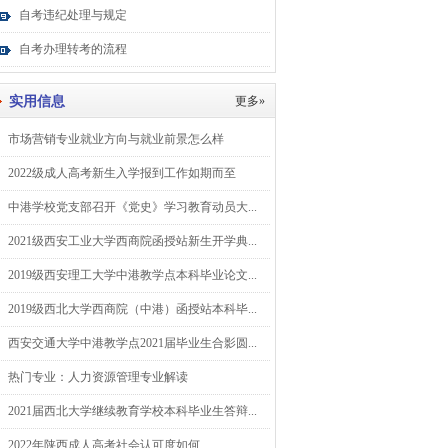
自考违纪处理与规定
自考办理转考的流程
实用信息
更多»
市场营销专业就业方向与就业前景怎么样
2022级成人高考新生入学报到工作如期而至
中港学校党支部召开《党史》学习教育动员大...
2021级西安工业大学西商院函授站新生开学典...
2019级西安理工大学中港教学点本科毕业论文...
2019级西北大学西商院（中港）函授站本科毕...
西安交通大学中港教学点2021届毕业生合影圆...
热门专业：人力资源管理专业解读
2021届西北大学继续教育学校本科毕业生答辩...
2022年陕西成人高考社会认可度如何