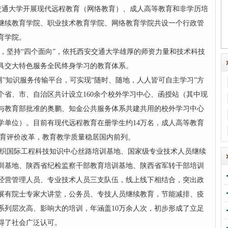
大学开展现代远程教育（网络教育）、成人高等教育和非学历培
将继续教育学院、职业技术教育学院、网络教育学院共设一个行政管
育学院。
坚持“四个面向”，依托西安交通大学雄厚的师资力量和技术科技
具交大特色服务全民终身学习的教育体系。
知识服务传输平台，可实现“随时、随地，人人皆可自主学习”方
个省、市、自治区共计设立160余个校外学习中心、函授站（其中现
，与教育部批准的奥鹏、知金公共服务体系共建共用的校外学习中心
办学单位）。目前有现代远程教育在册学生约14万名，成人高等教育
教育评价改革，教育教学质量稳居国内前列。
国际工程科技知识中心丝路培训基地、国家级专业技术人员继续
训基地、陕西省纪检监察干部教育培训基地、陕西省军转干部培训
经营管理人员、专业技术人员三支队伍，线上线下相结合，突出政
展有院士专家大讲堂，公务员、专技人员继续教育，节能减排、疫
系列层次高、影响大的培训，年涵盖10万余人次，初步形成了立足
得了社会广泛认可。