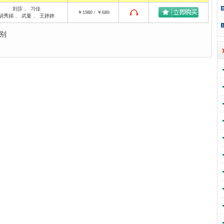
刘莎
、
习佳
￥1980 / ￥680
胡秀娟
、
武曼
、
王婷婷
别