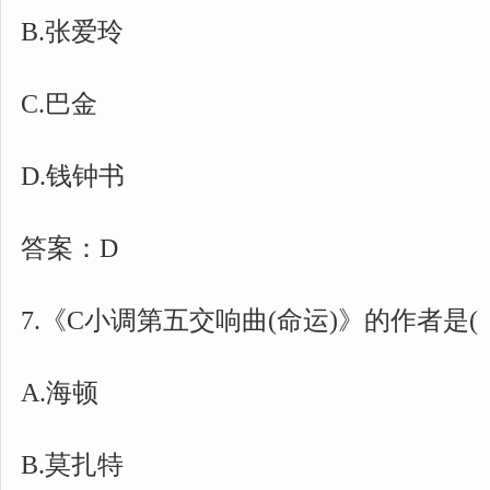
B.张爱玲
C.巴金
D.钱钟书
答案：D
7.《C小调第五交响曲(命运)》的作者是
A.海顿
B.莫扎特