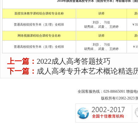
2018年陕西普通高校专升本（统招专升本）考前辅导班（面授
面授实体教学课程组合课程专业名称
讲师
原
刘莎
、
习佳
普通高校统招专升本（文/理）全程班
￥35
胡秀娟
、
武曼
、
王婷婷
网络视频课程组合课程专业名称
讲师
原
刘莎
、
习佳
普通高校统招专升本（文/理）全程班
￥19
胡秀娟
、
武曼
、
王婷婷
上一篇：
2022成人高考答题技巧
下一篇：
成人高考专升本艺术概论精选
全国客服热线：029-88665091 增值
版权所有©2002-2023 陕西专