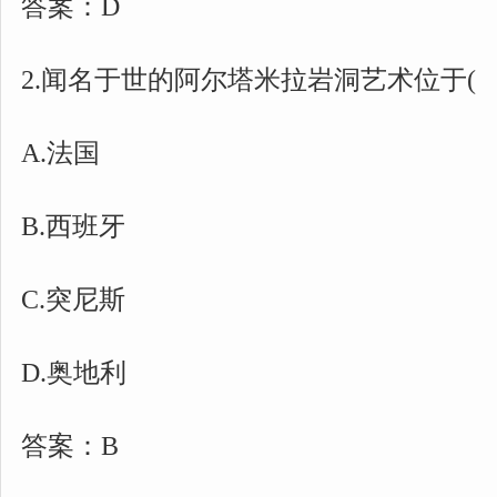
答案：D
2.闻名于世的阿尔塔米拉岩洞艺术位于(
A.法国
B.西班牙
C.突尼斯
D.奥地利
答案：B