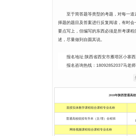
至于简答题等类型的考题，对每一道选
择题的题目及答案进行反复阅读，有时会
要点写上，但编写的东西必须是所考课程
述，尽量做到自圆其说。
报名地址:陕西省西安市雁塔区小寨西路
报名咨询热线：18092852037马
2018年陕西普通高
面授实体教学课程组合课程专业名称
普通高校统招专升本（文/理）全程班
网络视频课程组合课程专业名称