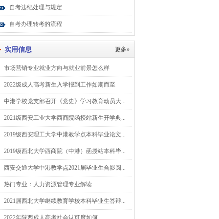
自考违纪处理与规定
自考办理转考的流程
实用信息
更多»
市场营销专业就业方向与就业前景怎么样
2022级成人高考新生入学报到工作如期而至
中港学校党支部召开《党史》学习教育动员大...
2021级西安工业大学西商院函授站新生开学典...
2019级西安理工大学中港教学点本科毕业论文...
2019级西北大学西商院（中港）函授站本科毕...
西安交通大学中港教学点2021届毕业生合影圆...
热门专业：人力资源管理专业解读
2021届西北大学继续教育学校本科毕业生答辩...
2022年陕西成人高考社会认可度如何