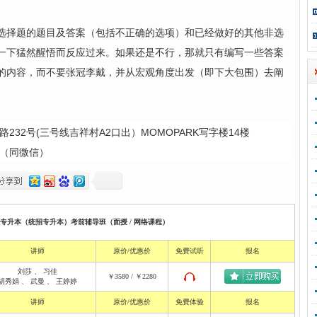
择题的题目及答案（包括不正确的选项）和已经做好的其他非选
一下猛然醒悟而反应过来。如果还是不行，那就只有编写一些答案
的内容，而不要张冠李戴，并从宏观角度出发（即下大包围）去阐
232号(三号线吉祥村A2口出）MOMOPARK写字楼14楼
老师（同微信）
校专升本（统招专升本）考前辅导班（面授 / 网络课程）
讲师
原价/优惠价
免费试听
报名
刘莎
、
习佳
￥3580 / ￥2280
胡秀娟
、
武曼
、
王婷婷
讲师
原价/优惠价
免费体验
报名