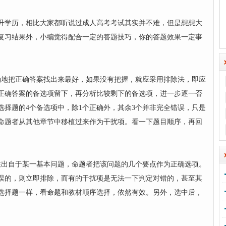
升学历，相比大家都听说过成人高考考试其实并不难，但是想想大
复习结果外，小编觉得配合一定的答题技巧，你的答题效果一定事
确地把正确答案找出来最好，如果没有把握，就应采用排除法，即应
正确答案的备选项留下，再分析比较剩下的备选项，进一步逐一否
选择题的4个备选项中，除1个正确外，其余3个并非完全错误，只是
命题者从其他章节中移植过来作为干扰项。看一下题目顺序，再回
往出自于某一基本问题，命题者把该问题的几个要点作为正确选项。
误的，则立即排除，而有的干扰项是无法一下判定对错的，甚至其
选择题一样，看命题和教材顺序选择，依然有效。另外，选中后，