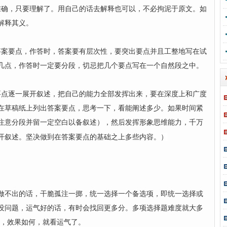
准确，只要理解了。用自己的话去解释也可以，不必拘泥于原文。如
解释其义。
答案要点，作答时，答案要有层次性，要突出要点并且工整地写在试
几点，作答时一定要分段，切忌把几个要点写在一个自然段之中。
要点逐一展开叙述，把自己的能力全部发挥出来，要在深度上和广度
在草稿纸上列出答案要点，思考一下，看能阐述多少。如果时间紧
注意分段并留一定空白以备叙述），然后发挥形象思维能力，千万
）
开叙述。坚决做到在答案要点的基础之上多些内容。
不出的话，干脆孤注一掷，统一选择一个备选项，即统一选择或
分没问题，运气好的话，有时会找回更多分。多项选择题难度就大多
上，效果如何，就看运气了。