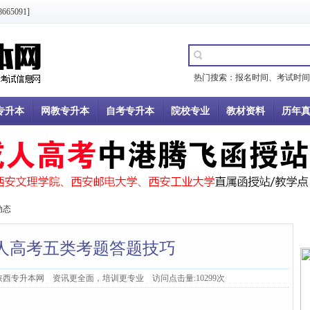
5091]
热门搜索：
报名时间
、
考试时间
专升本
网教专升本
自考专升本
院校专业
教材资料
历年
动态
成人高考五类考题答题技巧
：陕西专升本网 资讯更全面，培训更专业 访问点击量:10299次