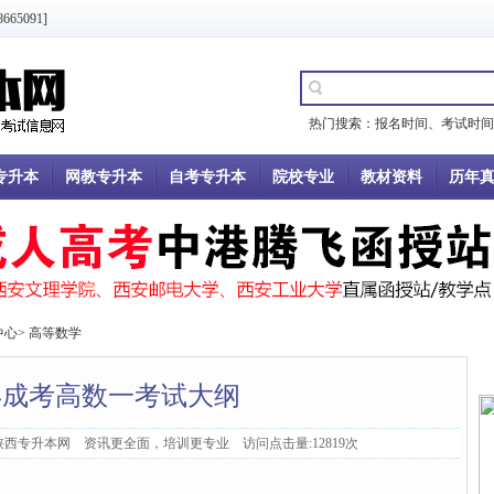
5091]
热门搜索：
报名时间
、
考试时间
专升本
网教专升本
自考专升本
院校专业
教材资料
历年
中心
>
高等数学
1年成考高数一考试大纲
：陕西专升本网 资讯更全面，培训更专业 访问点击量:12819次