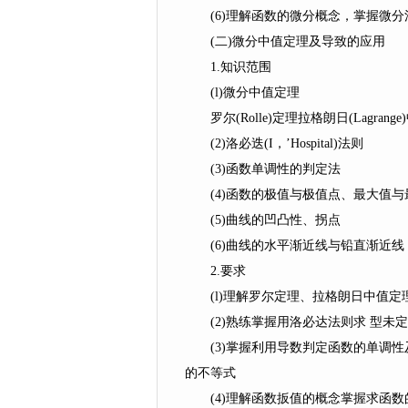
(6)理解函数的微分概念，掌握微分
(二)微分中值定理及导致的应用
1.知识范围
(l)微分中值定理
罗尔(Rolle)定理拉格朗日(Lagrang
(2)洛必迭(I，’Hospital)法则
(3)函数单调性的判定法
(4)函数的极值与极值点、最大值与
(5)曲线的凹凸性、拐点
(6)曲线的水平渐近线与铅直渐近线
2.要求
(l)理解罗尔定理、拉格朗日中值定
(2)熟练掌握用洛必达法则求 型未
(3)掌握利用导数判定函数的单调性
的不等式
(4)理解函数扳值的概念掌握求函数