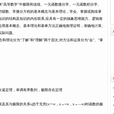
高等数学”中极限和连续、一元函数微分学、一元函数积分学、
穷级数、常微分方程的基本概念与基本理论，学会、掌握或熟练掌
知识的结构及知识的内在联系;应具有一定的抽象思维能力、逻辑推
运用基本概念、基本理论和基奉方法正确地推理证明，准确地计算;
实际问题。
理论分为“了解”和“理解”两个层次;对方法和运算分为“会”、“掌
逼定理，单调有界数列，极限存在定理
与极限的关系x趋于无穷(x一∞，x→+∞，x→—∞)时函数的极