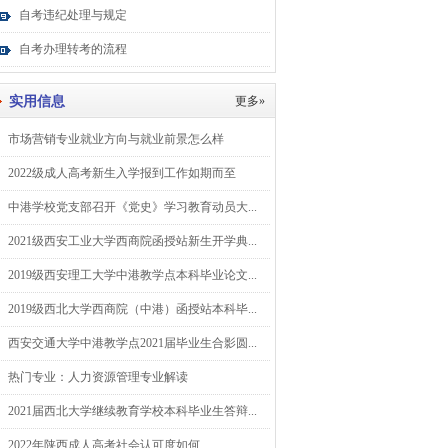
自考违纪处理与规定
自考办理转考的流程
实用信息
更多»
市场营销专业就业方向与就业前景怎么样
2022级成人高考新生入学报到工作如期而至
中港学校党支部召开《党史》学习教育动员大...
2021级西安工业大学西商院函授站新生开学典...
2019级西安理工大学中港教学点本科毕业论文...
2019级西北大学西商院（中港）函授站本科毕...
西安交通大学中港教学点2021届毕业生合影圆...
热门专业：人力资源管理专业解读
2021届西北大学继续教育学校本科毕业生答辩...
2022年陕西成人高考社会认可度如何