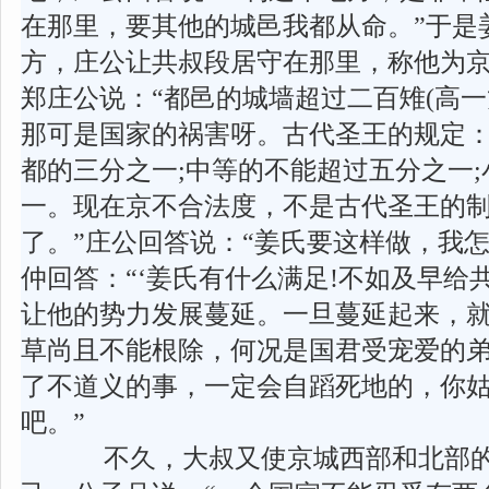
在那里，要其他的城邑我都从命。”于是
方，庄公让共叔段居守在那里，称他为
郑庄公说：“都邑的城墙超过二百雉(高一
那可是国家的祸害呀。古代圣王的规定
都的三分之一;中等的不能超过五分之一
一。现在京不合法度，不是古代圣王的
了。”庄公回答说：“姜氏要这样做，我怎
仲回答：“‘姜氏有什么满足!不如及早给
让他的势力发展蔓延。一旦蔓延起来，就
草尚且不能根除，何况是国君受宠爱的弟
了不道义的事，一定会自蹈死地的，你
吧。”
不久，大叔又使京城西部和北部的