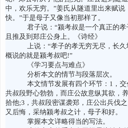
中，欢乐无穷。”姜氏从隧道里出来赋说
快。”于是母子又像当初那样了。
君子说：“颍考叔是一个真正的孝
且推及到郑庄公身上。《诗经》
上说：“孝子的孝无穷无尽，长久地
概说的就是颍考叔吧!”
《学习要点与难点》
分析本文的情节与段落层次。
本文情节发展有四个环节：1，交代
共叔段野心勃勃，而庄公故意纵其欲，
拾他;3，共叔段密谋袭郑，庄公出兵伐之
又后悔，采纳颍考叔之计，母子和好。
掌握本文详略得当的写法。