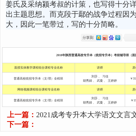
姜氏及采纳颍考叔的计策，也写得十分
出主题思想。而克段于鄢的战争过程因
大，因此一笔带过，写的十分简略。
2018年陕西普通高校专升本（统招专升本）考前辅导班（面授
面授实体教学课程组合课程专业名称
讲师
原
刘莎
、
习佳
普通高校统招专升本（文/理）全程班
￥35
胡秀娟
、
武曼
、
王婷婷
网络视频课程组合课程专业名称
讲师
原
刘莎
、
习佳
普通高校统招专升本（文/理）全程班
￥19
胡秀娟
、
武曼
、
王婷婷
上一篇：
2021成考专升本大学语文文言
下一篇：