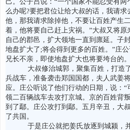
己。公子吕说：“一个国家不能忍受有两
么办呢?要把君位让给大叔的话，我请求
他，那我请求除掉他，不要让百姓产生二
着，他将要自己赶上灾祸。”大叔又将原
自己的郡邑，扩大领地一直到廪延。子封说
地盘扩大了;将会得到更多的百姓。”庄公
兄长不亲，即使地盘扩大也将要垮台的。
大叔修治城郭，聚集百姓，打造了
兵战车，准备袭击郑国国都，夫人武姜
应。庄公听说了他们行动的日期，说：“
领二百辆战车去攻打京城。京的百姓背
到了鄢。庄公攻打到鄢。五月辛丑，大
了共国。
于是庄公就把姜氏放逐到城颍，并