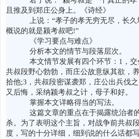
君子说：“颍考叔是一个真正的孝
且推及到郑庄公身上。《诗经》
上说：“孝子的孝无穷无尽，长久地
概说的就是颍考叔吧!”
《学习要点与难点》
分析本文的情节与段落层次。
本文情节发展有四个环节：1，交代
共叔段野心勃勃，而庄公故意纵其欲，
拾他;3，共叔段密谋袭郑，庄公出兵伐之
又后悔，采纳颍考叔之计，母子和好。
掌握本文详略得当的写法。
这篇文章的重点在于揭露统治者的
杀。为了表明这个主旨，对战争前共叔
度，写的十分详细，细到说的什么话都写