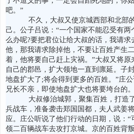
了不道义的事，一定会自蹈死地的，你
吧。”
不久，大叔又使京城西部和北部的
己。公子吕说：“一个国家不能忍受有两
么办呢?要把君位让给大叔的话，我请求
他，那我请求除掉他，不要让百姓产生二
着，他将要自己赶上灾祸。”大叔又将原
自己的郡邑，扩大领地一直到廪延。子封说
地盘扩大了;将会得到更多的百姓。”庄公
兄长不亲，即使地盘扩大也将要垮台的。
大叔修治城郭，聚集百姓，打造了
兵战车，准备袭击郑国国都，夫人武姜
应。庄公听说了他们行动的日期，说：“
领二百辆战车去攻打京城。京的百姓背