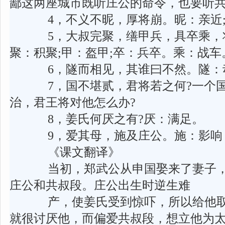
鄙这两座城市既听庄公的命令，也要听
4，不义不昵，厚将崩。昵：亲近;
5，大叔完聚，缮甲兵，具卒乘，
聚：积聚;甲：盔甲;卒：兵卒。乘：战车
6，隧而相见，其谁曰不然。隧：动
7，国不堪贰，君将若之何?一个国
治，君王将对他怎么办?
8，姜氏何厌之有?厌：满足。
9，爱其母，施及庄公。施：影响
《课文翻译》
当初，郑武公从申国娶来了妻子，
庄公和共叔段。庄公出生时逆生难
产，使姜氏受到惊吓，所以给他取
就很讨厌他，而偏爱共叔段，想立他为