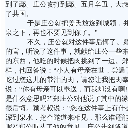
到了鄢。庄公攻打到鄢。五月辛丑，大
了共国。
于是庄公就把姜氏放逐到城颍，并
泉之下，再也不要见到你了。”
不久，庄公就对这件事后悔了。颍
的官，听说了这件事，就献给庄公一些
的东西，他吃的时候把肉挑到了一边。
样，他回答说：“小人有母亲在世，尝遍
吃过您这儿的带汁的肉，请您让我把肉奉
说：“你有母亲可以奉送，而我却没有啊!
是什么意思吗?”郑庄公对他说了其中的
很后悔。颍考叔说：“您在这件事上有什
深到泉水，挖个隧道来相见，那么谁还能
呢?”郑公听从了他的意见。庄公进到隧