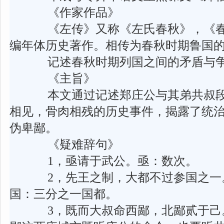
《作家作品》
《左传》又称《左氏春秋》，《春
编年体历史著作。相传为春秋时期鲁国
记述春秋时期列国之间的矛盾与
《主旨》
本文通过记述郑庄公与其弟共叔段
相见，骨肉相残的历史事件，揭露了统
伪卑鄙。
《疑难辞句》
1，亟请于武公。亟：数次。
2，先王之制，大都不过参国之一。
国：三分之一国都。
3，既而大叔命西鄙，北鄙贰于己