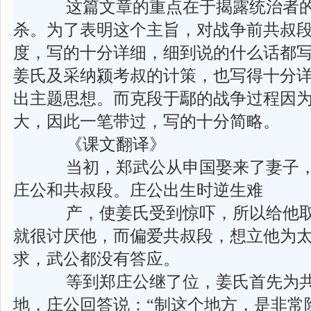
这篇文章的重点在于揭露统治者的
杀。为了表明这个主旨，对战争前共叔
度，写的十分详细，细到说的什么话都写
姜氏及采纳颍考叔的计策，也写得十分
出主题思想。而克段于鄢的战争过程因
大，因此一笔带过，写的十分简略。
《课文翻译》
当初，郑武公从申国娶来了妻子，
庄公和共叔段。庄公出生时逆生难
产，使姜氏受到惊吓，所以给他取
就很讨厌他，而偏爱共叔段，想立他为
求，武公都没有答应。
等到郑庄公继了位，姜氏首先为共叔
地，庄公回答说：“制这个地方，是非常