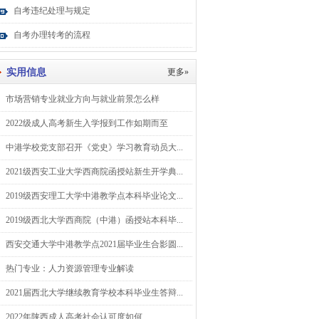
自考违纪处理与规定
自考办理转考的流程
实用信息
更多»
市场营销专业就业方向与就业前景怎么样
2022级成人高考新生入学报到工作如期而至
中港学校党支部召开《党史》学习教育动员大...
2021级西安工业大学西商院函授站新生开学典...
2019级西安理工大学中港教学点本科毕业论文...
2019级西北大学西商院（中港）函授站本科毕...
西安交通大学中港教学点2021届毕业生合影圆...
热门专业：人力资源管理专业解读
2021届西北大学继续教育学校本科毕业生答辩...
2022年陕西成人高考社会认可度如何