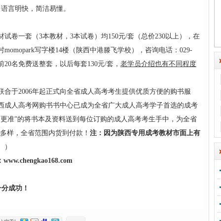
，语言明快，简洁易懂。
卷一套（3本教材，3本试卷）均150元/套（总价230以上），在
mopark写字楼14楼（陕西中港滕飞学校），咨询电话：029-
前20名免费送整套，以后每套130元/套，
老学员介绍也有不同程度
合于2006年起正式向全省成人高考考生提供优质方便的购书服
西成人高考网购书书中心已成为全省广大成人高考学子首选的成考
快、更准”的将书本及资料送到每位订购的成人高考考生手中，为全省
活多样，全省范围内货到付款！
注：因为陕西专用成考教材市面上有
。）
：
www.chengkao168.com
一分成功！